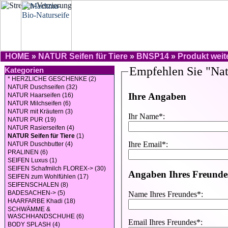
HOME
»
NATUR Seifen für Tiere
»
BNSP14
»
Produkt wei
Kategorien
* HERZLICHE GESCHENKE (2)
NATUR Duschseifen (32)
NATUR Haarseifen (16)
NATUR Milchseifen (6)
NATUR mit Kräutern (3)
NATUR PUR (19)
NATUR Rasierseifen (4)
NATUR Seifen für Tiere
(1)
NATUR Duschbutter (4)
PRALINEN (6)
SEIFEN Luxus (1)
SEIFEN Schafmilch FLOREX-> (30)
SEIFEN zum Wohlfühlen (17)
SEIFENSCHALEN (8)
BADESACHEN-> (5)
HAARFARBE Khadi (18)
SCHWÄMME &
WASCHHANDSCHUHE (6)
BODY SPLASH (4)