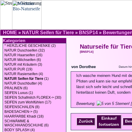
HOME
»
NATUR Seifen für Tiere
»
BNSP14
»
Bewertunge
Kategorien
Naturseife für Tie
* HERZLICHE GESCHENKE (2)
NATUR Duschseifen (32)
[BNSP14]
NATUR Haarseifen (16)
NATUR Milchseifen (6)
NATUR mit Kräutern (3)
von Dorothee
Datum hi
NATUR PUR (19)
NATUR Rasierseifen (4)
Ich wasche meinem Hund mit der
NATUR Seifen für Tiere
(1)
Pfoten und kann sie nur empfehl
NATUR Duschbutter (4)
lässt sich sehr leicht und schne
PRALINEN (6)
hinterlässt keinen Duft, sondern 
SEIFEN Luxus (1)
SEIFEN Schafmilch FLOREX-> (30)
SEIFEN zum Wohlfühlen (17)
Bewertung:
[
SEIFENSCHALEN (8)
BADESACHEN-> (5)
HAARFARBE Khadi (18)
Einkauf
Zurück
Be
SCHWÄMME &
fortsetzen
WASCHHANDSCHUHE (6)
BODY SPLASH (4)