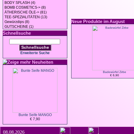
BODY SPLASH (4)
BOMB COSMETICS-> (8)
ÄTHERISCHE ÖLE-> (81)
TEE-SPEZIALITÄTEN (13)
Neue Produkte im August
Gewürzdips (8)
GUTSCHEINE (1)
Schnellsuche
Schnellsuche
Erweiterte Suche
Neuheiten
Badewürfel Zirbe
€ 6,90
Bunte Seife MANGO
€ 7,90
08.08.2026