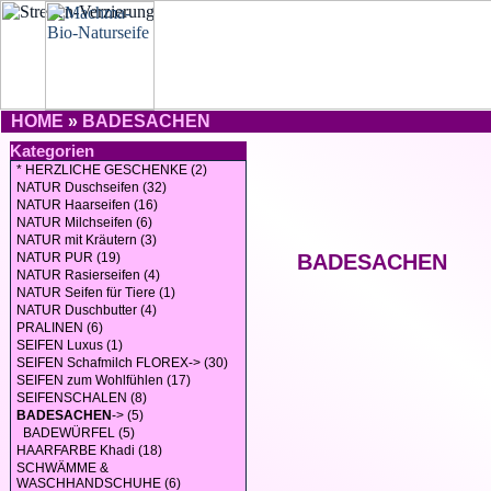
HOME
»
BADESACHEN
Kategorien
* HERZLICHE GESCHENKE (2)
NATUR Duschseifen (32)
NATUR Haarseifen (16)
NATUR Milchseifen (6)
NATUR mit Kräutern (3)
NATUR PUR (19)
BADESACHEN
NATUR Rasierseifen (4)
NATUR Seifen für Tiere (1)
NATUR Duschbutter (4)
PRALINEN (6)
SEIFEN Luxus (1)
SEIFEN Schafmilch FLOREX-> (30)
SEIFEN zum Wohlfühlen (17)
SEIFENSCHALEN (8)
BADESACHEN
-> (5)
BADEWÜRFEL (5)
HAARFARBE Khadi (18)
SCHWÄMME &
WASCHHANDSCHUHE (6)