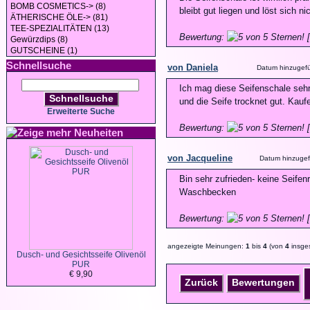
BOMB COSMETICS-> (8)
bleibt gut liegen und löst sich ni
ÄTHERISCHE ÖLE-> (81)
TEE-SPEZIALITÄTEN (13)
Bewertung:
[
Gewürzdips (8)
GUTSCHEINE (1)
Schnellsuche
von Daniela
Datum hinzugefüg
Ich mag diese Seifenschale sehr.
Schnellsuche
und die Seife trocknet gut. Kau
Erweiterte Suche
Bewertung:
[
Neuheiten
von Jacqueline
Datum hinzugef
Bin sehr zufrieden- keine Seife
Waschbecken
Bewertung:
[
angezeigte Meinungen:
1
bis
4
(von
4
insge
Dusch- und Gesichtsseife Olivenöl
PUR
€ 9,90
Zurück
Bewertungen