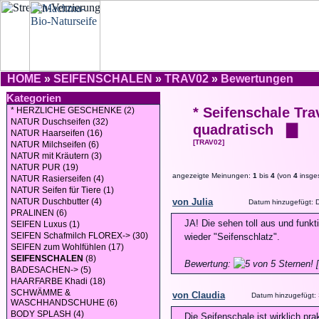
HOME
»
SEIFENSCHALEN
»
TRAV02
»
Bewertungen
Kategorien
* Seifenschale Tra
* HERZLICHE GESCHENKE (2)
NATUR Duschseifen (32)
quadratisch ▇
NATUR Haarseifen (16)
[TRAV02]
NATUR Milchseifen (6)
NATUR mit Kräutern (3)
NATUR PUR (19)
angezeigte Meinungen:
1
bis
4
(von
4
insge
NATUR Rasierseifen (4)
NATUR Seifen für Tiere (1)
NATUR Duschbutter (4)
von Julia
Datum hinzugefügt: 
PRALINEN (6)
JA! Die sehen toll aus und funkt
SEIFEN Luxus (1)
SEIFEN Schafmilch FLOREX-> (30)
wieder "Seifenschlatz".
SEIFEN zum Wohlfühlen (17)
SEIFENSCHALEN
(8)
Bewertung:
[
BADESACHEN-> (5)
HAARFARBE Khadi (18)
SCHWÄMME &
von Claudia
Datum hinzugefügt:
WASCHHANDSCHUHE (6)
BODY SPLASH (4)
Die Seifenschale ist wirklich pra