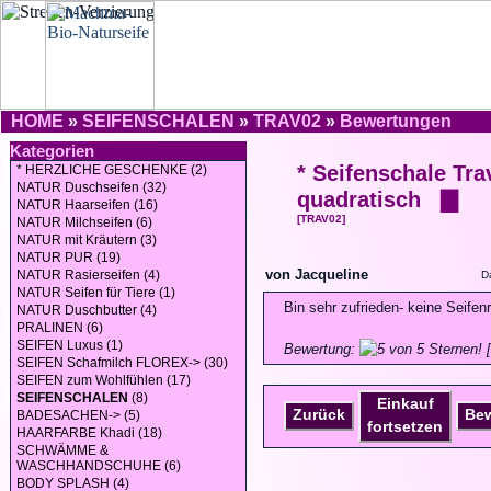
HOME
»
SEIFENSCHALEN
»
TRAV02
»
Bewertungen
Kategorien
* Seifenschale Tra
* HERZLICHE GESCHENKE (2)
NATUR Duschseifen (32)
quadratisch ▇
NATUR Haarseifen (16)
[TRAV02]
NATUR Milchseifen (6)
NATUR mit Kräutern (3)
NATUR PUR (19)
von Jacqueline
NATUR Rasierseifen (4)
D
NATUR Seifen für Tiere (1)
Bin sehr zufrieden- keine Seif
NATUR Duschbutter (4)
PRALINEN (6)
SEIFEN Luxus (1)
Bewertung:
[
SEIFEN Schafmilch FLOREX-> (30)
SEIFEN zum Wohlfühlen (17)
SEIFENSCHALEN
(8)
Einkauf
Zurück
Be
BADESACHEN-> (5)
fortsetzen
HAARFARBE Khadi (18)
SCHWÄMME &
WASCHHANDSCHUHE (6)
BODY SPLASH (4)