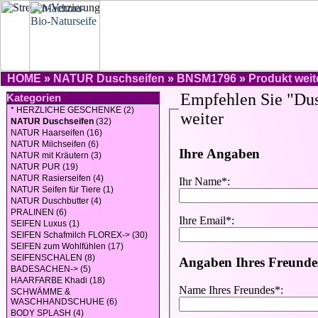
HOME
»
NATUR Duschseifen
»
BNSM1796
»
Produkt wei
Kategorien
* HERZLICHE GESCHENKE (2)
NATUR Duschseifen
(32)
NATUR Haarseifen (16)
NATUR Milchseifen (6)
NATUR mit Kräutern (3)
NATUR PUR (19)
NATUR Rasierseifen (4)
NATUR Seifen für Tiere (1)
NATUR Duschbutter (4)
PRALINEN (6)
SEIFEN Luxus (1)
SEIFEN Schafmilch FLOREX-> (30)
SEIFEN zum Wohlfühlen (17)
SEIFENSCHALEN (8)
BADESACHEN-> (5)
HAARFARBE Khadi (18)
SCHWÄMME &
WASCHHANDSCHUHE (6)
BODY SPLASH (4)