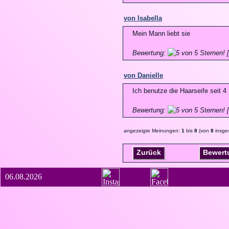
von Isabella
Mein Mann liebt sie
Bewertung:
[
von Danielle
Ich benutze die Haarseife seit 
Bewertung:
[
angezeigte Meinungen:
1
bis
8
(von
8
insge
Zurück
Bewert
06.08.2026