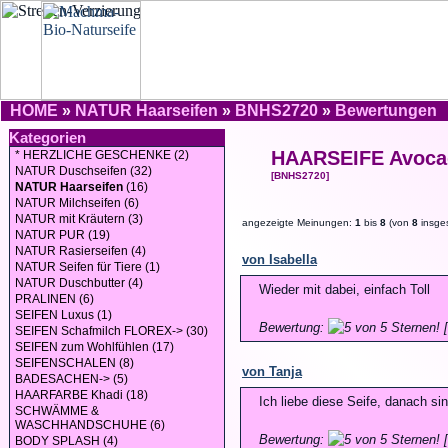
HOME
»
NATUR Haarseifen
»
BNHS2720
»
Bewertungen
Kategorien
HAARSEIFE Avoca
* HERZLICHE GESCHENKE (2)
NATUR Duschseifen (32)
[BNHS2720]
NATUR Haarseifen
(16)
NATUR Milchseifen (6)
NATUR mit Kräutern (3)
angezeigte Meinungen:
1
bis
8
(von
8
insge
NATUR PUR (19)
NATUR Rasierseifen (4)
von Isabella
NATUR Seifen für Tiere (1)
NATUR Duschbutter (4)
Wieder mit dabei, einfach Toll
PRALINEN (6)
SEIFEN Luxus (1)
Bewertung:
[
SEIFEN Schafmilch FLOREX-> (30)
SEIFEN zum Wohlfühlen (17)
SEIFENSCHALEN (8)
von Tanja
BADESACHEN-> (5)
HAARFARBE Khadi (18)
Ich liebe diese Seife, danach s
SCHWÄMME &
WASCHHANDSCHUHE (6)
Bewertung:
[
BODY SPLASH (4)