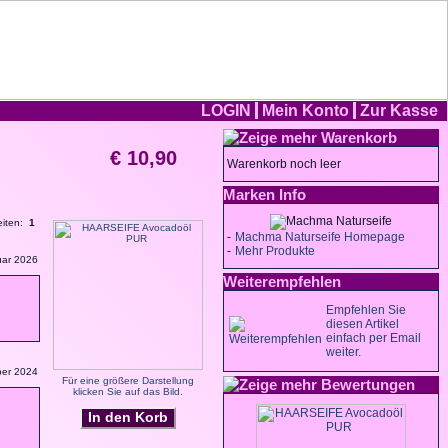
LOGIN
Mein Konto
Zur Kasse
Warenkorb
€ 10,90
Warenkorb noch leer
Marken Info
eiten:
1
-
Machma Naturseife Homepage
-
Mehr Produkte
uar 2026
Weiterempfehlen
Empfehlen Sie
diesen Artikel
einfach per Email
weiter.
ber 2024
Für eine größere Darstellung
Bewertungen
klicken Sie auf das Bild.
In den Korb