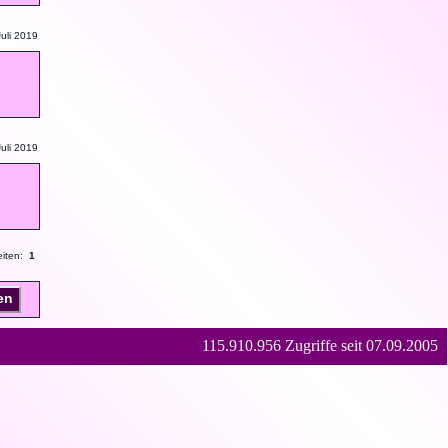
uli 2019
uli 2019
eiten:
1
en
115.910.956 Zugriffe seit 07.09.2005