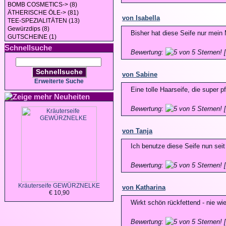
BOMB COSMETICS-> (8)
ÄTHERISCHE ÖLE-> (81)
von Isabella
TEE-SPEZIALITÄTEN (13)
Gewürzdips (8)
Bisher hat diese Seife nur mein 
GUTSCHEINE (1)
Schnellsuche
Bewertung:
[
Schnellsuche
von Sabine
Erweiterte Suche
Eine tolle Haarseife, die super 
Neuheiten
Bewertung:
[
von Tanja
Ich benutze diese Seife nun sei
Bewertung:
[
Kräuterseife GEWÜRZNELKE
von Katharina
€ 10,90
Wirkt schön rückfettend - nie w
Bewertung:
[