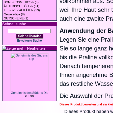
vollkommen aus. Sol
BOMB COSMETICS-> (8)
ÄTHERISCHE ÖLE-> (81)
weil Ihre Haut sehr 
TEE-SPEZIALITÄTEN (13)
Gewürzdips (8)
auch eine zweite Pr
GUTSCHEINE (1)
Schnellsuche
Anwendung der Ba
Schnellsuche
Legen Sie eine Pral
Erweiterte Suche
Sie so lange ganz h
Neuheiten
bis die Praline voll
Danach temperieren
Ihnen angenehme B
das restliche Wasse
Geheimnis des Südens Dip
Die Auswahl der Prali
€ 8,90
Dieses Produkt bewerten und ein kle
Dieses Produkt haben w