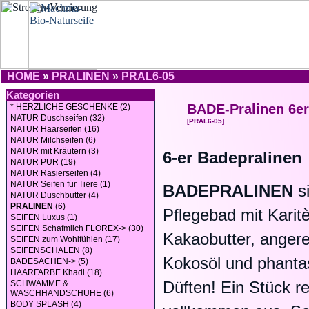
HOME
»
PRALINEN
»
PRAL6-05
Kategorien
BADE-Pralinen 6er
* HERZLICHE GESCHENKE (2)
NATUR Duschseifen (32)
[PRAL6-05]
NATUR Haarseifen (16)
NATUR Milchseifen (6)
NATUR mit Kräutern (3)
6-er Badepralinen
NATUR PUR (19)
NATUR Rasierseifen (4)
NATUR Seifen für Tiere (1)
BADEPRALINEN
s
NATUR Duschbutter (4)
PRALINEN
(6)
Pflegebad mit Karit
SEIFEN Luxus (1)
SEIFEN Schafmilch FLOREX-> (30)
Kakaobutter, angere
SEIFEN zum Wohlfühlen (17)
SEIFENSCHALEN (8)
Kokosöl und phanta
BADESACHEN-> (5)
HAARFARBE Khadi (18)
Düften! Ein Stück re
SCHWÄMME &
WASCHHANDSCHUHE (6)
BODY SPLASH (4)