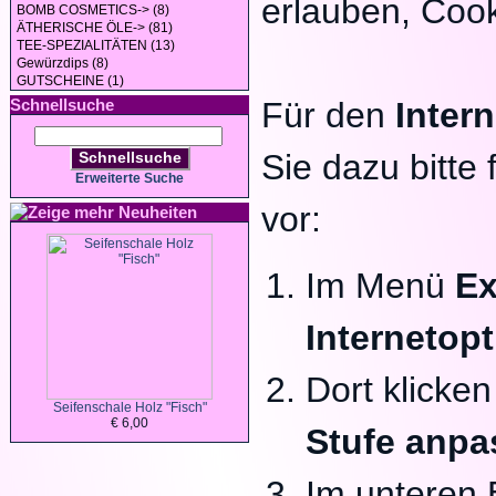
erlauben, Cook
BOMB COSMETICS-> (8)
ÄTHERISCHE ÖLE-> (81)
TEE-SPEZIALITÄTEN (13)
Gewürzdips (8)
GUTSCHEINE (1)
Schnellsuche
Für den
Inter
Sie dazu bitte
Schnellsuche
Erweiterte Suche
vor:
Neuheiten
Im Menü
Ex
Internetop
Dort klicken
Seifenschale Holz "Fisch"
€ 6,00
Stufe anpa
Im unteren B