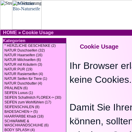
HOME
»
Cookie Usage
Kategorien
Cookie Usage
* HERZLICHE GESCHENKE (2)
NATUR Duschseifen (32)
NATUR Haarseifen (16)
NATUR Milchseifen (6)
Ihr Browser er
NATUR mit Kräutern (3)
NATUR PUR (19)
NATUR Rasierseifen (4)
keine Cookies.
NATUR Seifen für Tiere (1)
NATUR Duschbutter (4)
PRALINEN (6)
SEIFEN Luxus (1)
SEIFEN Schafmilch FLOREX-> (30)
SEIFEN zum Wohlfühlen (17)
Damit Sie Ihre
SEIFENSCHALEN (8)
BADESACHEN-> (5)
HAARFARBE Khadi (18)
können, sollten
SCHWÄMME &
WASCHHANDSCHUHE (6)
BODY SPLASH (4)