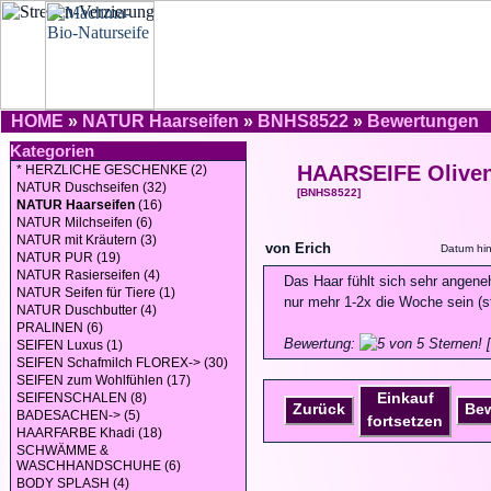
HOME
»
NATUR Haarseifen
»
BNHS8522
»
Bewertungen
Kategorien
HAARSEIFE Oliven
* HERZLICHE GESCHENKE (2)
NATUR Duschseifen (32)
[BNHS8522]
NATUR Haarseifen
(16)
NATUR Milchseifen (6)
NATUR mit Kräutern (3)
von Erich
Datum hin
NATUR PUR (19)
NATUR Rasierseifen (4)
Das Haar fühlt sich sehr ange
NATUR Seifen für Tiere (1)
nur mehr 1-2x die Woche sein (s
NATUR Duschbutter (4)
PRALINEN (6)
Bewertung:
[
SEIFEN Luxus (1)
SEIFEN Schafmilch FLOREX-> (30)
SEIFEN zum Wohlfühlen (17)
Einkauf
SEIFENSCHALEN (8)
Zurück
Be
BADESACHEN-> (5)
fortsetzen
HAARFARBE Khadi (18)
SCHWÄMME &
WASCHHANDSCHUHE (6)
BODY SPLASH (4)