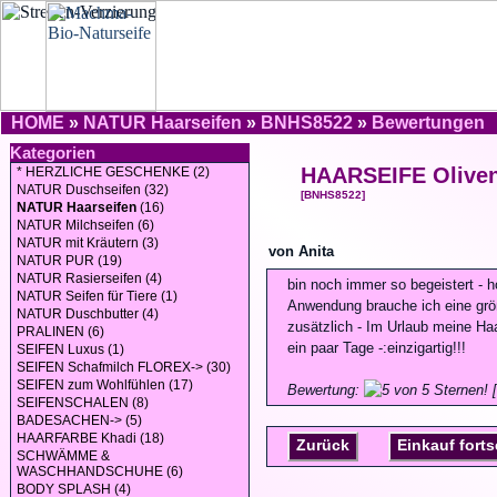
HOME
»
NATUR Haarseifen
»
BNHS8522
»
Bewertungen
Kategorien
HAARSEIFE Oliven
* HERZLICHE GESCHENKE (2)
NATUR Duschseifen (32)
[BNHS8522]
NATUR Haarseifen
(16)
NATUR Milchseifen (6)
NATUR mit Kräutern (3)
von Anita
NATUR PUR (19)
NATUR Rasierseifen (4)
bin noch immer so begeistert - h
NATUR Seifen für Tiere (1)
Anwendung brauche ich eine grö
NATUR Duschbutter (4)
zusätzlich - Im Urlaub meine Ha
PRALINEN (6)
ein paar Tage -:einzigartig!!!
SEIFEN Luxus (1)
SEIFEN Schafmilch FLOREX-> (30)
SEIFEN zum Wohlfühlen (17)
Bewertung:
[
SEIFENSCHALEN (8)
BADESACHEN-> (5)
HAARFARBE Khadi (18)
Zurück
Einkauf fort
SCHWÄMME &
WASCHHANDSCHUHE (6)
BODY SPLASH (4)