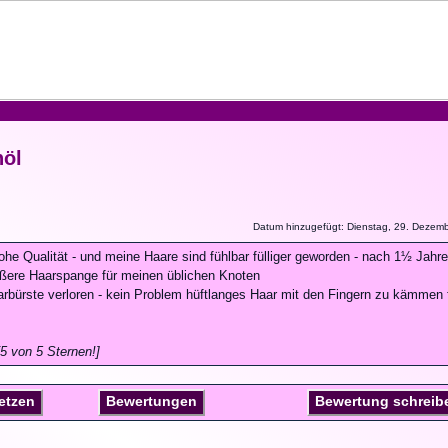
öl
Datum hinzugefügt: Dienstag, 29. Dezem
ohe Qualität - und meine Haare sind fühlbar fülliger geworden - nach 1½ Jahr
ßere Haarspange für meinen üblichen Knoten
arbürste verloren - kein Problem hüftlanges Haar mit den Fingern zu kämmen 
5 von 5 Sternen!]
setzen
Bewertungen
Bewertung schreib