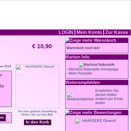
LOGIN
Mein Konto
Zur Kasse
Warenkorb
€ 10,90
Warenkorb noch leer
Marken Info
ber 2015
-
Machma Naturseife Homepage
-
Mehr Produkte
en
Weiterempfehlen
für
Empfehlen Sie
diesen Artikel
einfach per Email
weiter.
Für eine größere Darstellung
Bewertungen
klicken Sie auf das Bild.
en
In den Korb