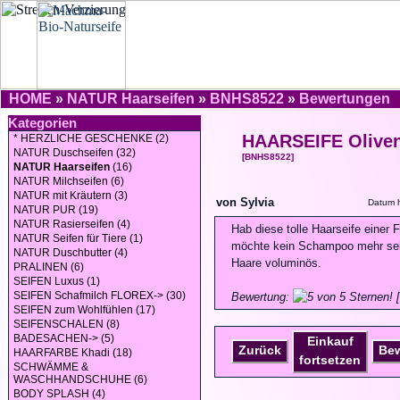
HOME
»
NATUR Haarseifen
»
BNHS8522
»
Bewertungen
Kategorien
HAARSEIFE Oliven
* HERZLICHE GESCHENKE (2)
NATUR Duschseifen (32)
[BNHS8522]
NATUR Haarseifen
(16)
NATUR Milchseifen (6)
NATUR mit Kräutern (3)
von Sylvia
Datum h
NATUR PUR (19)
NATUR Rasierseifen (4)
Hab diese tolle Haarseife einer 
NATUR Seifen für Tiere (1)
möchte kein Schampoo mehr sei
NATUR Duschbutter (4)
Haare voluminös.
PRALINEN (6)
SEIFEN Luxus (1)
SEIFEN Schafmilch FLOREX-> (30)
Bewertung:
[
SEIFEN zum Wohlfühlen (17)
SEIFENSCHALEN (8)
BADESACHEN-> (5)
Einkauf
Zurück
Be
HAARFARBE Khadi (18)
fortsetzen
SCHWÄMME &
WASCHHANDSCHUHE (6)
BODY SPLASH (4)