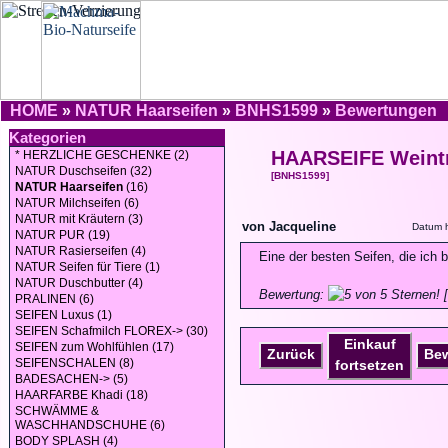
HOME
»
NATUR Haarseifen
»
BNHS1599
»
Bewertungen
Kategorien
HAARSEIFE Weint
* HERZLICHE GESCHENKE (2)
NATUR Duschseifen (32)
[BNHS1599]
NATUR Haarseifen
(16)
NATUR Milchseifen (6)
NATUR mit Kräutern (3)
von Jacqueline
Datum h
NATUR PUR (19)
NATUR Rasierseifen (4)
Eine der besten Seifen, die ich bi
NATUR Seifen für Tiere (1)
NATUR Duschbutter (4)
Bewertung:
[
PRALINEN (6)
SEIFEN Luxus (1)
SEIFEN Schafmilch FLOREX-> (30)
Einkauf
SEIFEN zum Wohlfühlen (17)
Zurück
Be
SEIFENSCHALEN (8)
fortsetzen
BADESACHEN-> (5)
HAARFARBE Khadi (18)
SCHWÄMME &
WASCHHANDSCHUHE (6)
BODY SPLASH (4)