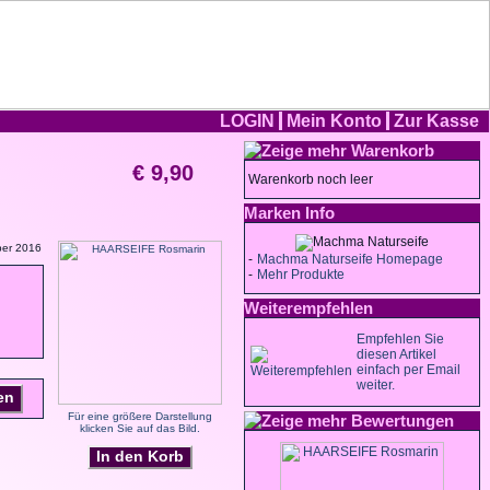
LOGIN
Mein Konto
Zur Kasse
Warenkorb
€ 9,90
Warenkorb noch leer
Marken Info
ber 2016
-
Machma Naturseife Homepage
-
Mehr Produkte
Weiterempfehlen
Empfehlen Sie
diesen Artikel
einfach per Email
weiter.
en
Für eine größere Darstellung
Bewertungen
klicken Sie auf das Bild.
In den Korb