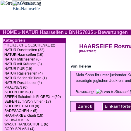
HOME
»
NATUR Haarseifen
»
BNHS7835
»
Bewertungen
Kategorien
HAARSEIFE Rosma
* HERZLICHE GESCHENKE (2)
NATUR Duschseifen (32)
[BNHS7835]
NATUR Haarseifen
(16)
NATUR Milchseifen (6)
NATUR mit Kräutern (3)
von Helene
NATUR PUR (19)
NATUR Rasierseifen (4)
Mein Sohn litt unter juckender 
NATUR Seifen für Tiere (1)
beseitigte jeglichen Juckreiz u
NATUR Duschbutter (4)
PRALINEN (6)
Bewertung:
[
SEIFEN Luxus (1)
SEIFEN Schafmilch FLOREX-> (30)
SEIFEN zum Wohlfühlen (17)
Zurück
Einkauf fort
SEIFENSCHALEN (8)
BADESACHEN-> (5)
HAARFARBE Khadi (18)
SCHWÄMME &
WASCHHANDSCHUHE (6)
BODY SPLASH (4)