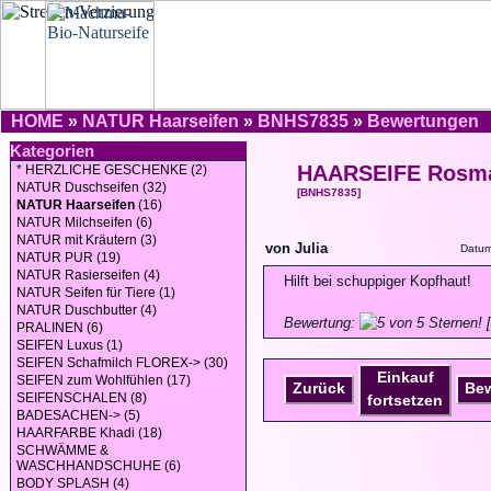
HOME
»
NATUR Haarseifen
»
BNHS7835
»
Bewertungen
Kategorien
HAARSEIFE Rosma
* HERZLICHE GESCHENKE (2)
NATUR Duschseifen (32)
[BNHS7835]
NATUR Haarseifen
(16)
NATUR Milchseifen (6)
NATUR mit Kräutern (3)
von Julia
Datum
NATUR PUR (19)
NATUR Rasierseifen (4)
Hilft bei schuppiger Kopfhaut!
NATUR Seifen für Tiere (1)
NATUR Duschbutter (4)
Bewertung:
[
PRALINEN (6)
SEIFEN Luxus (1)
SEIFEN Schafmilch FLOREX-> (30)
Einkauf
SEIFEN zum Wohlfühlen (17)
Zurück
Be
SEIFENSCHALEN (8)
fortsetzen
BADESACHEN-> (5)
HAARFARBE Khadi (18)
SCHWÄMME &
WASCHHANDSCHUHE (6)
BODY SPLASH (4)