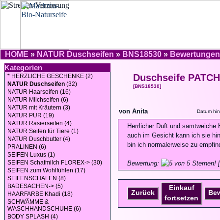
HOME
»
NATUR Duschseifen
»
BNS18530
»
Bewertungen
Kategorien
Duschseife PATC
* HERZLICHE GESCHENKE (2)
NATUR Duschseifen
(32)
[BNS18530]
NATUR Haarseifen (16)
NATUR Milchseifen (6)
NATUR mit Kräutern (3)
von Anita
Datum hin
NATUR PUR (19)
NATUR Rasierseifen (4)
Herrlicher Duft und samtweiche H
NATUR Seifen für Tiere (1)
auch im Gesicht kann ich sie hi
NATUR Duschbutter (4)
bin ich normalerweise zu empfindl
PRALINEN (6)
SEIFEN Luxus (1)
SEIFEN Schafmilch FLOREX-> (30)
Bewertung:
[
SEIFEN zum Wohlfühlen (17)
SEIFENSCHALEN (8)
BADESACHEN-> (5)
Einkauf
Zurück
Be
HAARFARBE Khadi (18)
fortsetzen
SCHWÄMME &
WASCHHANDSCHUHE (6)
BODY SPLASH (4)