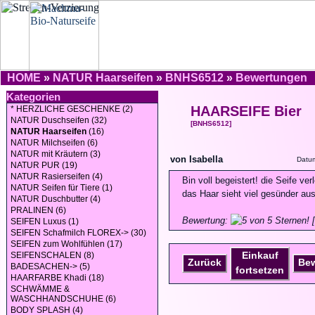
HOME
»
NATUR Haarseifen
»
BNHS6512
»
Bewertungen
Kategorien
HAARSEIFE Bier
* HERZLICHE GESCHENKE (2)
NATUR Duschseifen (32)
[BNHS6512]
NATUR Haarseifen
(16)
NATUR Milchseifen (6)
NATUR mit Kräutern (3)
von Isabella
Datum
NATUR PUR (19)
NATUR Rasierseifen (4)
Bin voll begeistert! die Seife ver
NATUR Seifen für Tiere (1)
das Haar sieht viel gesünder aus
NATUR Duschbutter (4)
PRALINEN (6)
Bewertung:
[
SEIFEN Luxus (1)
SEIFEN Schafmilch FLOREX-> (30)
SEIFEN zum Wohlfühlen (17)
Einkauf
SEIFENSCHALEN (8)
Zurück
Be
BADESACHEN-> (5)
fortsetzen
HAARFARBE Khadi (18)
SCHWÄMME &
WASCHHANDSCHUHE (6)
BODY SPLASH (4)