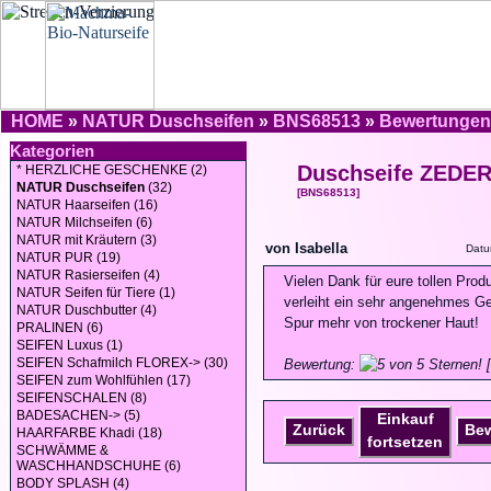
HOME
»
NATUR Duschseifen
»
BNS68513
»
Bewertungen
Kategorien
Duschseife ZEDE
* HERZLICHE GESCHENKE (2)
NATUR Duschseifen
(32)
[BNS68513]
NATUR Haarseifen (16)
NATUR Milchseifen (6)
NATUR mit Kräutern (3)
von Isabella
Datu
NATUR PUR (19)
NATUR Rasierseifen (4)
Vielen Dank für eure tollen Prod
NATUR Seifen für Tiere (1)
verleiht ein sehr angenehmes G
NATUR Duschbutter (4)
Spur mehr von trockener Haut!
PRALINEN (6)
SEIFEN Luxus (1)
SEIFEN Schafmilch FLOREX-> (30)
Bewertung:
[
SEIFEN zum Wohlfühlen (17)
SEIFENSCHALEN (8)
BADESACHEN-> (5)
Einkauf
Zurück
Be
HAARFARBE Khadi (18)
fortsetzen
SCHWÄMME &
WASCHHANDSCHUHE (6)
BODY SPLASH (4)