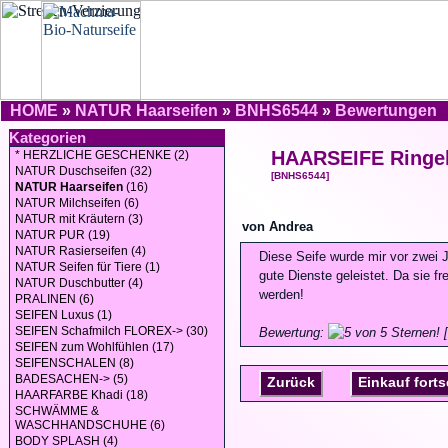
HOME
»
NATUR Haarseifen
»
BNHS6544
»
Bewertungen
Kategorien
HAARSEIFE Ringe
* HERZLICHE GESCHENKE (2)
NATUR Duschseifen (32)
[BNHS6544]
NATUR Haarseifen
(16)
NATUR Milchseifen (6)
NATUR mit Kräutern (3)
von Andrea
NATUR PUR (19)
NATUR Rasierseifen (4)
Diese Seife wurde mir vor zwei 
NATUR Seifen für Tiere (1)
gute Dienste geleistet. Da sie fre
NATUR Duschbutter (4)
werden!
PRALINEN (6)
SEIFEN Luxus (1)
SEIFEN Schafmilch FLOREX-> (30)
Bewertung:
[
SEIFEN zum Wohlfühlen (17)
SEIFENSCHALEN (8)
BADESACHEN-> (5)
Zurück
Einkauf fort
HAARFARBE Khadi (18)
SCHWÄMME &
WASCHHANDSCHUHE (6)
BODY SPLASH (4)