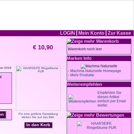
LOGIN
Mein Konto
Zur Kasse
Warenkorb
€ 10,90
Warenkorb noch leer
Marken Info
ber 2019
-
Machma Naturseife Homepage
-
Mehr Produkte
t
Weiterempfehlen
Empfehlen Sie
diesen Artikel
einfach per Email
weiter.
en
Für eine größere Darstellung
Bewertungen
klicken Sie auf das Bild.
In den Korb