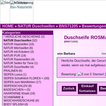
HOME
»
NATUR Duschseifen
»
BNS71205
»
Bewertungen
Kategorien
Duschseife ROSM
* HERZLICHE GESCHENKE (2)
NATUR Duschseifen
(32)
[BNS71205]
NATUR Haarseifen (16)
NATUR Milchseifen (6)
NATUR mit Kräutern (3)
von Barbara
Dat
NATUR PUR (19)
NATUR Rasierseifen (4)
Herrliche Duschseife, der Geruch
NATUR Seifen für Tiere (1)
wieder, wenn sie mal aufgebrauch
NATUR Duschbutter (4)
PRALINEN (6)
Bewertung:
[
SEIFEN Luxus (1)
SEIFEN Schafmilch FLOREX-> (30)
SEIFEN zum Wohlfühlen (17)
Einkauf
SEIFENSCHALEN (8)
Zurück
Be
BADESACHEN-> (5)
fortsetzen
HAARFARBE Khadi (18)
SCHWÄMME &
WASCHHANDSCHUHE (6)
BODY SPLASH (4)