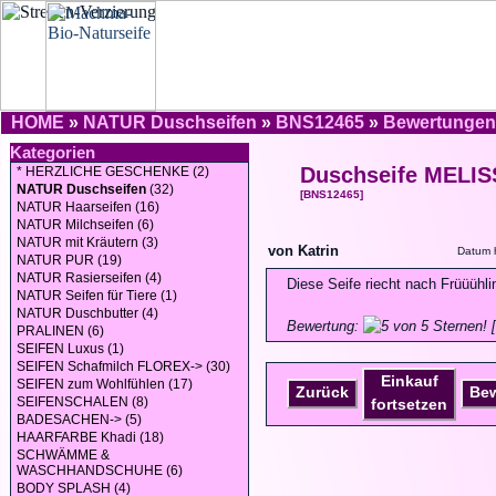
HOME
»
NATUR Duschseifen
»
BNS12465
»
Bewertungen
Kategorien
Duschseife MELIS
* HERZLICHE GESCHENKE (2)
NATUR Duschseifen
(32)
[BNS12465]
NATUR Haarseifen (16)
NATUR Milchseifen (6)
NATUR mit Kräutern (3)
von Katrin
Datum 
NATUR PUR (19)
NATUR Rasierseifen (4)
Diese Seife riecht nach Früüühlin
NATUR Seifen für Tiere (1)
NATUR Duschbutter (4)
Bewertung:
[
PRALINEN (6)
SEIFEN Luxus (1)
SEIFEN Schafmilch FLOREX-> (30)
Einkauf
SEIFEN zum Wohlfühlen (17)
Zurück
Be
SEIFENSCHALEN (8)
fortsetzen
BADESACHEN-> (5)
HAARFARBE Khadi (18)
SCHWÄMME &
WASCHHANDSCHUHE (6)
BODY SPLASH (4)