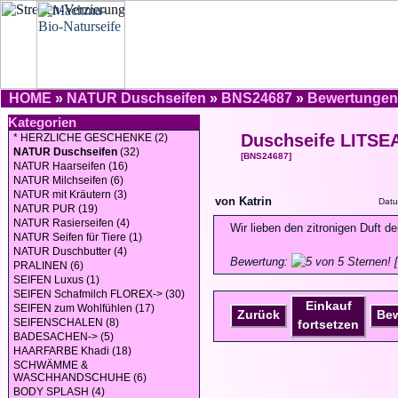
HOME
»
NATUR Duschseifen
»
BNS24687
»
Bewertungen
Kategorien
Duschseife LITSE
* HERZLICHE GESCHENKE (2)
NATUR Duschseifen
(32)
[BNS24687]
NATUR Haarseifen (16)
NATUR Milchseifen (6)
NATUR mit Kräutern (3)
von Katrin
Datu
NATUR PUR (19)
NATUR Rasierseifen (4)
Wir lieben den zitronigen Duft de
NATUR Seifen für Tiere (1)
NATUR Duschbutter (4)
Bewertung:
[
PRALINEN (6)
SEIFEN Luxus (1)
SEIFEN Schafmilch FLOREX-> (30)
Einkauf
SEIFEN zum Wohlfühlen (17)
Zurück
Be
SEIFENSCHALEN (8)
fortsetzen
BADESACHEN-> (5)
HAARFARBE Khadi (18)
SCHWÄMME &
WASCHHANDSCHUHE (6)
BODY SPLASH (4)