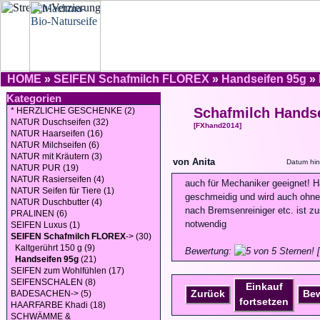
HOME
»
SEIFEN Schafmilch FLOREX
»
Handseifen 95g
»
Kategorien
Schafmilch Handse
* HERZLICHE GESCHENKE (2)
NATUR Duschseifen (32)
[FXhand2014]
NATUR Haarseifen (16)
NATUR Milchseifen (6)
NATUR mit Kräutern (3)
von Anita
Datum hin
NATUR PUR (19)
NATUR Rasierseifen (4)
auch für Mechaniker geeignet! 
NATUR Seifen für Tiere (1)
geschmeidig und wird auch ohn
NATUR Duschbutter (4)
nach Bremsenreiniger etc. ist z
PRALINEN (6)
notwendig
SEIFEN Luxus (1)
SEIFEN Schafmilch FLOREX
-> (30)
Kaltgerührt 150 g (9)
Bewertung:
[
Handseifen 95g
(21)
SEIFEN zum Wohlfühlen (17)
SEIFENSCHALEN (8)
Einkauf
Zurück
Be
BADESACHEN-> (5)
fortsetzen
HAARFARBE Khadi (18)
SCHWÄMME &