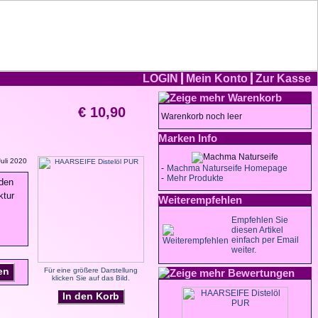
LOGIN
Mein Konto
Zur Kasse
Warenkorb
€ 10,90
Warenkorb noch leer
Marken Info
uli 2020
-
Machma Naturseife Homepage
-
Mehr Produkte
eden
ktur
Weiterempfehlen
Empfehlen Sie
diesen Artikel
einfach per Email
weiter.
en
Für eine größere Darstellung
Bewertungen
klicken Sie auf das Bild.
In den Korb