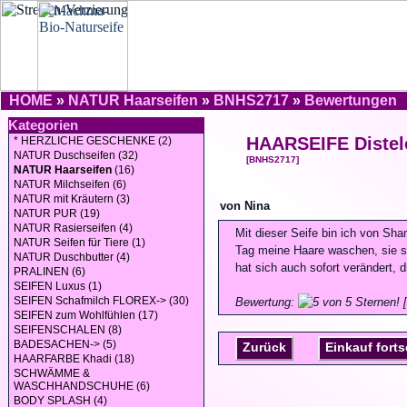
HOME
»
NATUR Haarseifen
»
BNHS2717
»
Bewertungen
Kategorien
HAARSEIFE Distel
* HERZLICHE GESCHENKE (2)
NATUR Duschseifen (32)
[BNHS2717]
NATUR Haarseifen
(16)
NATUR Milchseifen (6)
NATUR mit Kräutern (3)
von Nina
NATUR PUR (19)
NATUR Rasierseifen (4)
Mit dieser Seife bin ich von Sh
NATUR Seifen für Tiere (1)
Tag meine Haare waschen, sie s
NATUR Duschbutter (4)
hat sich auch sofort verändert, 
PRALINEN (6)
SEIFEN Luxus (1)
SEIFEN Schafmilch FLOREX-> (30)
Bewertung:
[
SEIFEN zum Wohlfühlen (17)
SEIFENSCHALEN (8)
BADESACHEN-> (5)
Zurück
Einkauf fort
HAARFARBE Khadi (18)
SCHWÄMME &
WASCHHANDSCHUHE (6)
BODY SPLASH (4)