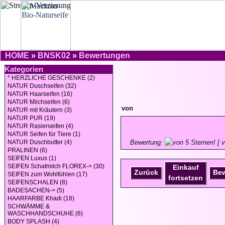
HOME
»
BNSK02
»
Bewertungen
Kategorien
* HERZLICHE GESCHENKE (2)
NATUR Duschseifen (32)
NATUR Haarseifen (16)
NATUR Milchseifen (6)
von
NATUR mit Kräutern (3)
NATUR PUR (19)
NATUR Rasierseifen (4)
NATUR Seifen für Tiere (1)
NATUR Duschbutter (4)
Bewertung:
[ v
PRALINEN (6)
SEIFEN Luxus (1)
SEIFEN Schafmilch FLOREX-> (30)
Einkauf
Zurück
Be
SEIFEN zum Wohlfühlen (17)
fortsetzen
SEIFENSCHALEN (8)
BADESACHEN-> (5)
HAARFARBE Khadi (18)
SCHWÄMME &
WASCHHANDSCHUHE (6)
BODY SPLASH (4)