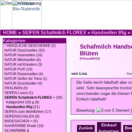
HOME
»
SEIFEN Schafmilch FLOREX
»
Handseifen 95g
»
Kategorien
Schafmilch Handse
* HERZLICHE GESCHENKE (2)
NATUR Duschseifen (32)
Blüten
NATUR Haarseifen (16)
[FXhand6543]
NATUR Milchseifen (6)
NATUR mit Kräutern (3)
NATUR PUR (19)
von Lisa
NATUR Rasierseifen (4)
Dat
NATUR Seifen für Tiere (1)
Die Seife riecht fabelhaft aber so
NATUR Duschbutter (4)
wirkt. Sehr beanspruchte trocken
PRALINEN (6)
SEIFEN Luxus (1)
verschwinden sogar die kleinen R
SEIFEN Schafmilch FLOREX
-> (30)
Einfach fabelhaft!
Kaltgerührt 150 g (9)
Handseifen 95g
(21)
Bewertung:
[
SEIFEN zum Wohlfühlen (17)
SEIFENSCHALEN (8)
BADESACHEN-> (5)
Einkauf
HAARFARBE Khadi (18)
Zurück
Be
SCHWÄMME &
fortsetzen