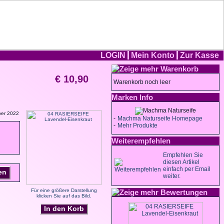
LOGIN
Mein Konto
Zur Kasse
Warenkorb
€ 10,90
Warenkorb noch leer
Marken Info
ber 2022
-
Machma Naturseife Homepage
-
Mehr Produkte
Weiterempfehlen
Empfehlen Sie
diesen Artikel
einfach per Email
en
weiter.
Für eine größere Darstellung
Bewertungen
klicken Sie auf das Bild.
In den Korb