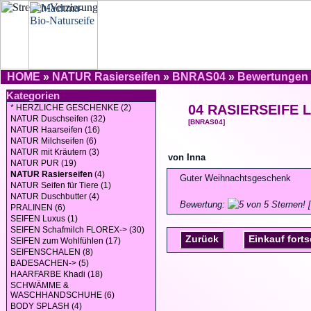
HOME
»
NATUR Rasierseifen
»
BNRAS04
»
Bewertungen
Kategorien
04 RASIERSEIFE L
* HERZLICHE GESCHENKE (2)
NATUR Duschseifen (32)
[BNRAS04]
NATUR Haarseifen (16)
NATUR Milchseifen (6)
NATUR mit Kräutern (3)
von Inna
NATUR PUR (19)
NATUR Rasierseifen
(4)
Guter Weihnachtsgeschenk
NATUR Seifen für Tiere (1)
NATUR Duschbutter (4)
Bewertung:
[
PRALINEN (6)
SEIFEN Luxus (1)
SEIFEN Schafmilch FLOREX-> (30)
Zurück
Einkauf fort
SEIFEN zum Wohlfühlen (17)
SEIFENSCHALEN (8)
BADESACHEN-> (5)
HAARFARBE Khadi (18)
SCHWÄMME &
WASCHHANDSCHUHE (6)
BODY SPLASH (4)