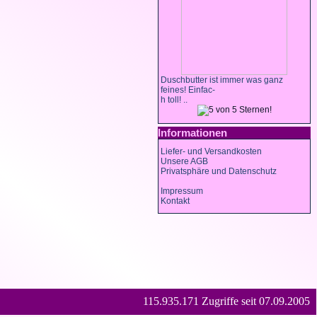
Duschbutter ist immer was ganz
feines! Einfac-
h toll! ..
Informationen
Liefer- und Versandkosten
Unsere AGB
Privatsphäre und Datenschutz
Impressum
Kontakt
115.935.171 Zugriffe seit 07.09.2005