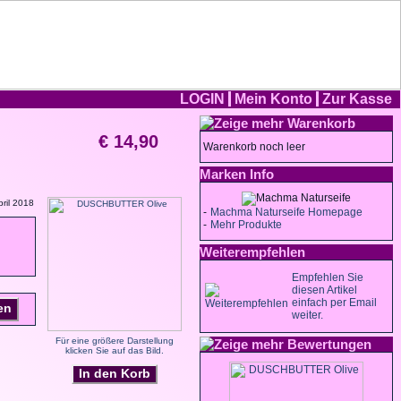
LOGIN
Mein Konto
Zur Kasse
Warenkorb
€ 14,90
Warenkorb noch leer
Marken Info
ril 2018
-
Machma Naturseife Homepage
-
Mehr Produkte
Weiterempfehlen
Empfehlen Sie
diesen Artikel
einfach per Email
en
weiter.
Für eine größere Darstellung
Bewertungen
klicken Sie auf das Bild.
In den Korb