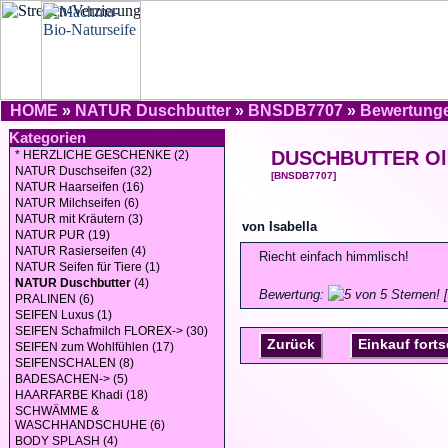
HOME
»
NATUR Duschbutter
»
BNSDB7707
»
Bewertung
Kategorien
DUSCHBUTTER Ol
* HERZLICHE GESCHENKE (2)
NATUR Duschseifen (32)
[BNSDB7707]
NATUR Haarseifen (16)
NATUR Milchseifen (6)
NATUR mit Kräutern (3)
von Isabella
NATUR PUR (19)
NATUR Rasierseifen (4)
Riecht einfach himmlisch!
NATUR Seifen für Tiere (1)
NATUR Duschbutter
(4)
Bewertung:
[
PRALINEN (6)
SEIFEN Luxus (1)
SEIFEN Schafmilch FLOREX-> (30)
Zurück
Einkauf fort
SEIFEN zum Wohlfühlen (17)
SEIFENSCHALEN (8)
BADESACHEN-> (5)
HAARFARBE Khadi (18)
SCHWÄMME &
WASCHHANDSCHUHE (6)
BODY SPLASH (4)