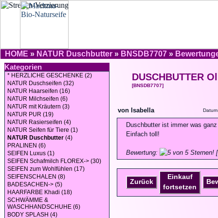
HOME
»
NATUR Duschbutter
»
BNSDB7707
»
Bewertung
Kategorien
DUSCHBUTTER Ol
* HERZLICHE GESCHENKE (2)
NATUR Duschseifen (32)
[BNSDB7707]
NATUR Haarseifen (16)
NATUR Milchseifen (6)
NATUR mit Kräutern (3)
von Isabella
Datum 
NATUR PUR (19)
NATUR Rasierseifen (4)
Duschbutter ist immer was ganz 
NATUR Seifen für Tiere (1)
Einfach toll!
NATUR Duschbutter
(4)
PRALINEN (6)
Bewertung:
[
SEIFEN Luxus (1)
SEIFEN Schafmilch FLOREX-> (30)
SEIFEN zum Wohlfühlen (17)
Einkauf
SEIFENSCHALEN (8)
Zurück
Be
BADESACHEN-> (5)
fortsetzen
HAARFARBE Khadi (18)
SCHWÄMME &
WASCHHANDSCHUHE (6)
BODY SPLASH (4)