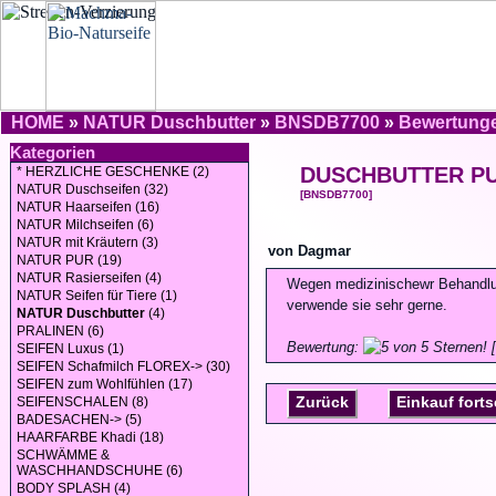
HOME
»
NATUR Duschbutter
»
BNSDB7700
»
Bewertung
Kategorien
DUSCHBUTTER P
* HERZLICHE GESCHENKE (2)
NATUR Duschseifen (32)
[BNSDB7700]
NATUR Haarseifen (16)
NATUR Milchseifen (6)
NATUR mit Kräutern (3)
von Dagmar
NATUR PUR (19)
NATUR Rasierseifen (4)
Wegen medizinischewr Behandlung
NATUR Seifen für Tiere (1)
verwende sie sehr gerne.
NATUR Duschbutter
(4)
PRALINEN (6)
Bewertung:
[
SEIFEN Luxus (1)
SEIFEN Schafmilch FLOREX-> (30)
SEIFEN zum Wohlfühlen (17)
Zurück
Einkauf fort
SEIFENSCHALEN (8)
BADESACHEN-> (5)
HAARFARBE Khadi (18)
SCHWÄMME &
WASCHHANDSCHUHE (6)
BODY SPLASH (4)