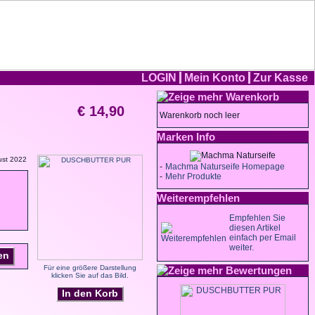
LOGIN
Mein Konto
Zur Kasse
Warenkorb
€ 14,90
Warenkorb noch leer
Marken Info
ust 2022
-
Machma Naturseife Homepage
-
Mehr Produkte
Weiterempfehlen
Empfehlen Sie
diesen Artikel
einfach per Email
weiter.
en
Für eine größere Darstellung
Bewertungen
klicken Sie auf das Bild.
In den Korb