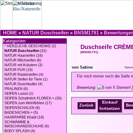
HOME
»
NATUR Duschseifen
»
BNSM1791
»
Bewertunge
Kategorien
Duschseife CRÈM
* HERZLICHE GESCHENKE (2)
NATUR Duschseifen
(32)
[BNSM1791]
NATUR Haarseifen (16)
NATUR Milchseifen (6)
NATUR mit Kräutern (3)
von Sabine
Datum
NATUR PUR (19)
NATUR Rasierseifen (4)
Für mich immer noch die Seife 
NATUR Seifen für Tiere (1)
NATUR Duschbutter (4)
Bewertung:
[
PRALINEN (6)
SEIFEN Luxus (1)
SEIFEN Schafmilch FLOREX-> (30)
Einkauf
SEIFEN zum Wohlfühlen (17)
Zurück
Be
SEIFENSCHALEN (8)
fortsetzen
BADESACHEN-> (5)
HAARFARBE Khadi (18)
SCHWÄMME &
WASCHHANDSCHUHE (6)
BODY SPLASH (4)