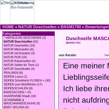
HOME
»
NATUR Duschseifen
»
BNSM1790
»
Bewertunge
Kategorien
Duschseife MAS
* HERZLICHE GESCHENKE (2)
NATUR Duschseifen
(32)
[BNSM1790]
NATUR Haarseifen (16)
NATUR Milchseifen (6)
NATUR mit Kräutern (3)
von Kerstin
Dat
NATUR PUR (19)
NATUR Rasierseifen (4)
Eine meiner
NATUR Seifen für Tiere (1)
NATUR Duschbutter (4)
PRALINEN (6)
Lieblingsseif
SEIFEN Luxus (1)
SEIFEN Schafmilch FLOREX-> (30)
SEIFEN zum Wohlfühlen (17)
Ich liebe ihre
SEIFENSCHALEN (8)
BADESACHEN-> (5)
HAARFARBE Khadi (18)
nicht aufdring
SCHWÄMME &
WASCHHANDSCHUHE (6)
BODY SPLASH (4)