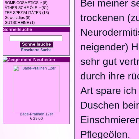
Bei meiner s
BOMB COSMETICS-> (8)
ÄTHERISCHE ÖLE-> (81)
TEE-SPEZIALITÄTEN (13)
trockenen (z
Gewürzdips (8)
GUTSCHEINE (1)
Schnellsuche
Neurodermiti
neigender) Ha
Schnellsuche
Erweiterte Suche
sehr gut vert
Neuheiten
durch ihre rü
Art spare ic
Duschen bei
Bade-Pralinen 12er
Einschmieren
€ 29,00
Pflegeölen.