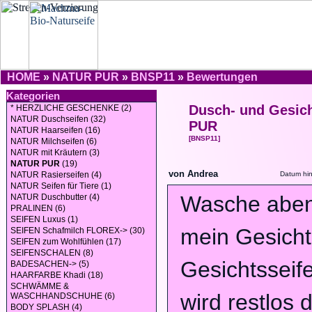
HOME
»
NATUR PUR
»
BNSP11
»
Bewertungen
Kategorien
Dusch- und Gesich
* HERZLICHE GESCHENKE (2)
NATUR Duschseifen (32)
PUR
NATUR Haarseifen (16)
[BNSP11]
NATUR Milchseifen (6)
NATUR mit Kräutern (3)
NATUR PUR
(19)
von Andrea
NATUR Rasierseifen (4)
Datum hi
NATUR Seifen für Tiere (1)
Wasche abe
NATUR Duschbutter (4)
PRALINEN (6)
SEIFEN Luxus (1)
mein Gesicht
SEIFEN Schafmilch FLOREX-> (30)
SEIFEN zum Wohlfühlen (17)
SEIFENSCHALEN (8)
Gesichtsseif
BADESACHEN-> (5)
HAARFARBE Khadi (18)
SCHWÄMME &
wird restlos 
WASCHHANDSCHUHE (6)
BODY SPLASH (4)