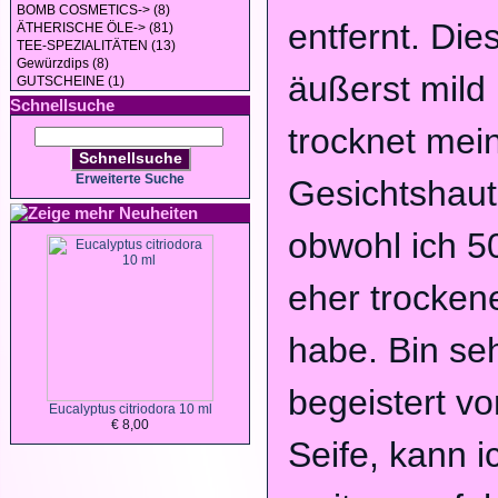
BOMB COSMETICS-> (8)
entfernt. Dies
ÄTHERISCHE ÖLE-> (81)
TEE-SPEZIALITÄTEN (13)
Gewürzdips (8)
äußerst mild
GUTSCHEINE (1)
Schnellsuche
trocknet mei
Schnellsuche
Erweiterte Suche
Gesichtshaut
Neuheiten
obwohl ich 5
eher trocken
habe. Bin se
begeistert vo
Eucalyptus citriodora 10 ml
€ 8,00
Seife, kann i