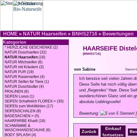
HOME
»
NATUR Haarseifen
»
BNHS2716
»
Bewertungen
Kategorien
HAARSEIFE Distel
* HERZLICHE GESCHENKE (2)
NATUR Duschseifen (32)
[BNHS2716]
NATUR Haarseifen
(16)
NATUR Milchseifen (6)
NATUR mit Kräutern (3)
von Sabine
Datum h
NATUR PUR (19)
NATUR Rasierseifen (4)
Ich benutze seit vielen Jahren 
NATUR Seifen für Tiere (1)
Diese Seife hat mich völlig über
NATUR Duschbutter (4)
und „fliegendes“ Haar. Diese Sei
PRALINEN (6)
wunderschönen Glanz und ein gri
SEIFEN Luxus (1)
SEIFEN Schafmilch FLOREX-> (30)
absolute Lieblingsseife!
SEIFEN zum Wohlfühlen (17)
SEIFENSCHALEN (8)
Bewertung:
[
BADESACHEN-> (5)
HAARFARBE Khadi (18)
SCHWÄMME &
Einkauf
WASCHHANDSCHUHE (6)
Zurück
Be
fortsetzen
BODY SPLASH (4)