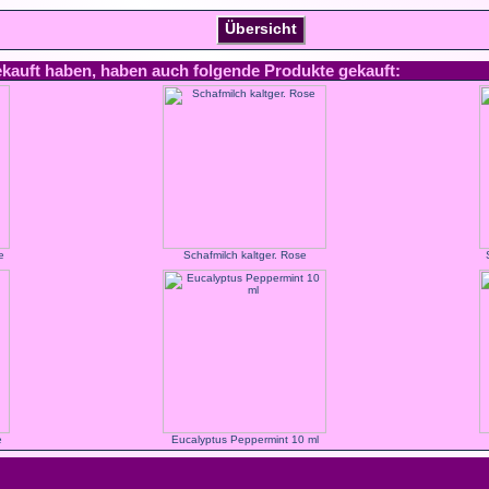
Übersicht
ekauft haben, haben auch folgende Produkte gekauft:
e
Schafmilch kaltger. Rose
e
Eucalyptus Peppermint 10 ml