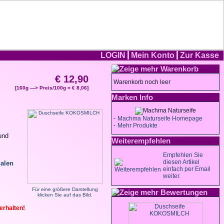
LOGIN
Mein Konto
Zur Kasse
Warenkorb
€ 12,90
Warenkorb noch leer
[160g —> Preis/100g = € 8,06]
Marken Info
-
Machma Naturseife Homepage
-
Mehr Produkte
und
Weiterempfehlen
Empfehlen Sie
diesen Artikel
halen
einfach per Email
weiter.
Für eine größere Darstellung
Bewertungen
klicken Sie auf das Bild.
erhalten!