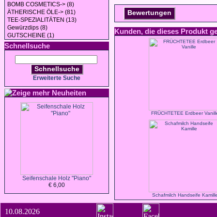
BOMB COSMETICS-> (8)
ÄTHERISCHE ÖLE-> (81)
Bewertungen
TEE-SPEZIALITÄTEN (13)
Gewürzdips (8)
Kunden, die dieses Produkt g
GUTSCHEINE (1)
Schnellsuche
Schnellsuche
Erweiterte Suche
Neuheiten
FRÜCHTETEE Erdbeer Vanill
Seifenschale Holz "Piano"
€ 6,00
Schafmilch Handseife Kamill
10.08.2026