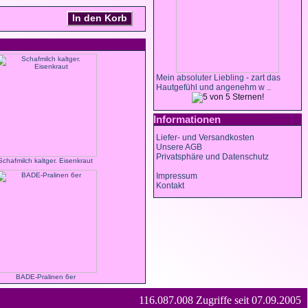
In den Korb
Mein absoluter Liebling - zart das
Hautgefühl und angenehm w ..
Informationen
Liefer- und Versandkosten
Unsere AGB
Privatsphäre und Datenschutz
Schafmilch kaltger. Eisenkraut
Impressum
Kontakt
BADE-Pralinen 6er
116.087.008 Zugriffe seit 07.09.2005