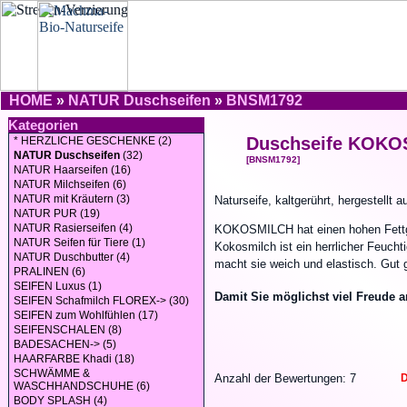
HOME
»
NATUR Duschseifen
»
BNSM1792
Kategorien
Duschseife KOK
* HERZLICHE GESCHENKE (2)
NATUR Duschseifen
(32)
[BNSM1792]
NATUR Haarseifen (16)
NATUR Milchseifen (6)
NATUR mit Kräutern (3)
Naturseife, kaltgerührt, hergestellt
NATUR PUR (19)
NATUR Rasierseifen (4)
KOKOSMILCH hat einen hohen Fettgeh
NATUR Seifen für Tiere (1)
Kokosmilch ist ein herrlicher Feucht
NATUR Duschbutter (4)
macht sie weich und elastisch. Gut 
PRALINEN (6)
SEIFEN Luxus (1)
Damit Sie möglichst viel Freude 
SEIFEN Schafmilch FLOREX-> (30)
SEIFEN zum Wohlfühlen (17)
SEIFENSCHALEN (8)
BADESACHEN-> (5)
HAARFARBE Khadi (18)
SCHWÄMME &
Anzahl der Bewertungen: 7
D
WASCHHANDSCHUHE (6)
BODY SPLASH (4)