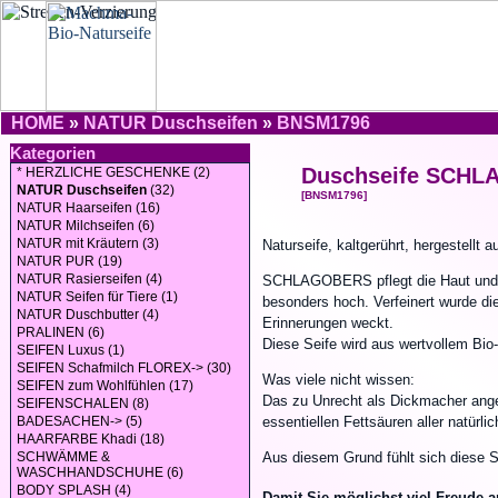
HOME
»
NATUR Duschseifen
»
BNSM1796
Kategorien
Duschseife SCH
* HERZLICHE GESCHENKE (2)
NATUR Duschseifen
(32)
[BNSM1796]
NATUR Haarseifen (16)
NATUR Milchseifen (6)
NATUR mit Kräutern (3)
Naturseife, kaltgerührt, hergestellt
NATUR PUR (19)
NATUR Rasierseifen (4)
SCHLAGOBERS pflegt die Haut und ma
NATUR Seifen für Tiere (1)
besonders hoch. Verfeinert wurde di
NATUR Duschbutter (4)
Erinnerungen weckt.
PRALINEN (6)
Diese Seife wird aus wertvollem Bio
SEIFEN Luxus (1)
SEIFEN Schafmilch FLOREX-> (30)
Was viele nicht wissen:
SEIFEN zum Wohlfühlen (17)
Das zu Unrecht als Dickmacher anges
SEIFENSCHALEN (8)
BADESACHEN-> (5)
essentiellen Fettsäuren aller natürlic
HAARFARBE Khadi (18)
SCHWÄMME &
Aus diesem Grund fühlt sich diese Sei
WASCHHANDSCHUHE (6)
BODY SPLASH (4)
Damit Sie möglichst viel Freude 