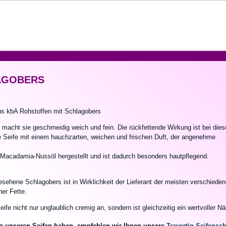
LAGOBERS
 aus kbA Rohstoffen mit Schlagobers
cht sie geschmeidig weich und fein. Die rückfettende Wirkung ist bei dies
e Seife mit einem hauchzarten, weichen und frischen Duft, der angenehme
-Macadamia-Nussöl hergestellt und ist dadurch besonders hautpflegend.
ehene Schlagobers ist in Wirklichkeit der Lieferant der meisten verschiede
her Fette.
fe nicht nur unglaublich cremig an, sondern ist gleichzeitig ein wertvoller Näh
an unseren Seifen haben, empfehlen wir Ihnen unsere
Travertin-Seifensc