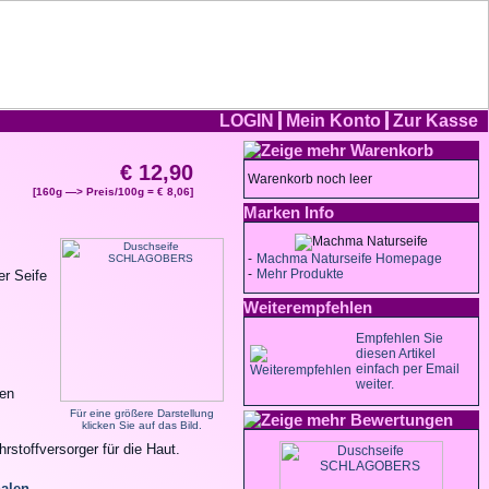
LOGIN
Mein Konto
Zur Kasse
Warenkorb
€ 12,90
Warenkorb noch leer
[160g —> Preis/100g = € 8,06]
Marken Info
-
Machma Naturseife Homepage
-
Mehr Produkte
er Seife
Weiterempfehlen
Empfehlen Sie
diesen Artikel
einfach per Email
weiter.
nen
Für eine größere Darstellung
Bewertungen
klicken Sie auf das Bild.
rstoffversorger für die Haut.
halen