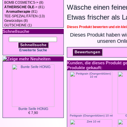
BOMB COSMETICS-> (8)
Wäsche einen feine
ÄTHERISCHE ÖLE
-> (81)
Aromatherapie
(81)
Etwas frischer als L
TEE-SPEZIALITÄTEN (13)
Gewürzdips (8)
GUTSCHEINE (1)
Dieses Produkt bewerten und ein kle
Schnellsuche
Dieses Produkt haben wi
unseren Onl
Schnellsuche
Erweiterte Suche
Bewertungen
Neuheiten
Kunden, die dieses Produkt g
Produkte gekauft:
Bunte Seife HONIG
€ 7,90
Petitgrain (Orangenblüten) 10 ml
G