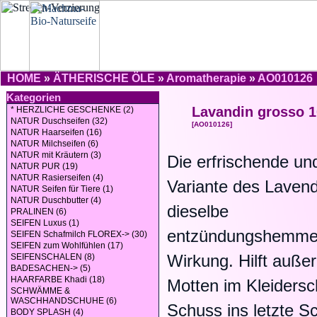
HOME
»
ÄTHERISCHE ÖLE
»
Aromatherapie
»
AO010126
Kategorien
Lavandin grosso 1
* HERZLICHE GESCHENKE (2)
NATUR Duschseifen (32)
[AO010126]
NATUR Haarseifen (16)
NATUR Milchseifen (6)
NATUR mit Kräutern (3)
Die erfrischende un
NATUR PUR (19)
NATUR Rasierseifen (4)
Variante des Lavend
NATUR Seifen für Tiere (1)
NATUR Duschbutter (4)
dieselbe
PRALINEN (6)
SEIFEN Luxus (1)
entzündungshemm
SEIFEN Schafmilch FLOREX-> (30)
SEIFEN zum Wohlfühlen (17)
Wirkung. Hilft auß
SEIFENSCHALEN (8)
BADESACHEN-> (5)
HAARFARBE Khadi (18)
Motten im Kleidersc
SCHWÄMME &
WASCHHANDSCHUHE (6)
Schuss ins letzte 
BODY SPLASH (4)