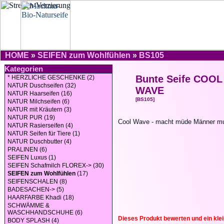
HOME
»
SEIFEN zum Wohlfühlen
»
BS105
Kategorien
Bunte Seife COOL
* HERZLICHE GESCHENKE (2)
NATUR Duschseifen (32)
WAVE
NATUR Haarseifen (16)
[BS105]
NATUR Milchseifen (6)
NATUR mit Kräutern (3)
NATUR PUR (19)
Cool Wave - macht müde Männer mu
NATUR Rasierseifen (4)
NATUR Seifen für Tiere (1)
NATUR Duschbutter (4)
PRALINEN (6)
SEIFEN Luxus (1)
SEIFEN Schafmilch FLOREX-> (30)
SEIFEN zum Wohlfühlen
(17)
SEIFENSCHALEN (8)
BADESACHEN-> (5)
HAARFARBE Khadi (18)
SCHWÄMME &
WASCHHANDSCHUHE (6)
Dieses Produkt bewerten und ein kle
BODY SPLASH (4)