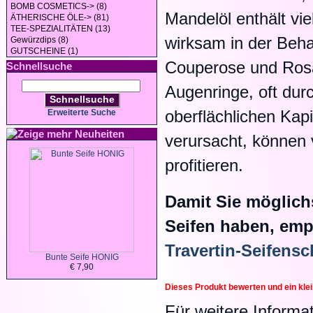
BOMB COSMETICS-> (8)
Mandelöl enthält vie
ÄTHERISCHE ÖLE-> (81)
TEE-SPEZIALITÄTEN (13)
wirksam in der Beha
Gewürzdips (8)
GUTSCHEINE (1)
Couperose und Rosa
Schnellsuche
Augenringe, oft du
Schnellsuche
oberflächlichen Kap
Erweiterte Suche
Neuheiten
verursacht, können 
profitieren.
Damit Sie möglich
Seifen haben, emp
Travertin-Seifensc
Bunte Seife HONIG
€ 7,90
Dieses Produkt bewerten und ein kle
Für weitere Informa