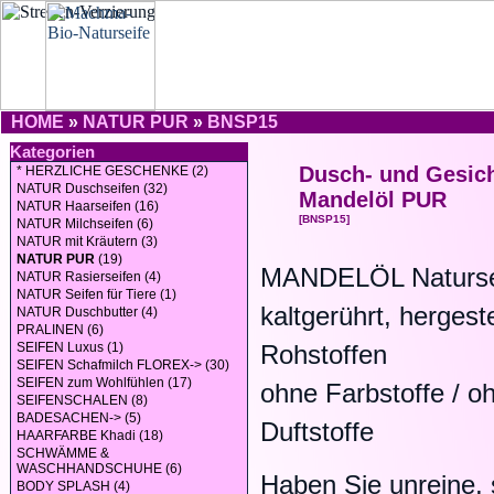
HOME
»
NATUR PUR
»
BNSP15
Kategorien
Dusch- und Gesich
* HERZLICHE GESCHENKE (2)
NATUR Duschseifen (32)
Mandelöl PUR
NATUR Haarseifen (16)
[BNSP15]
NATUR Milchseifen (6)
NATUR mit Kräutern (3)
NATUR PUR
(19)
MANDELÖL Naturse
NATUR Rasierseifen (4)
NATUR Seifen für Tiere (1)
kaltgerührt, hergest
NATUR Duschbutter (4)
PRALINEN (6)
SEIFEN Luxus (1)
Rohstoffen
SEIFEN Schafmilch FLOREX-> (30)
SEIFEN zum Wohlfühlen (17)
ohne Farbstoffe / o
SEIFENSCHALEN (8)
BADESACHEN-> (5)
Duftstoffe
HAARFARBE Khadi (18)
SCHWÄMME &
WASCHHANDSCHUHE (6)
Haben Sie unreine, 
BODY SPLASH (4)