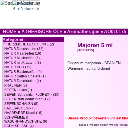
HOME
»
ÄTHERISCHE ÖLE
»
Aromatherapie
»
AO010175
Kategorien
Majoran 5 ml
* HERZLICHE GESCHENKE (2)
NATUR Duschseifen (32)
[AO010175]
NATUR Haarseifen (16)
NATUR Milchseifen (6)
NATUR mit Kräutern (3)
Origanum marjorana - SPANIEN
NATUR PUR (19)
Wärmend - schlaffördernd
NATUR Rasierseifen (4)
NATUR Seifen für Tiere (1)
NATUR Duschbutter (4)
PRALINEN (6)
SEIFEN Luxus (1)
SEIFEN Schafmilch FLOREX-> (30)
SEIFEN zum Wohlfühlen (17)
SEIFENSCHALEN (8)
BADESACHEN-> (5)
HAARFARBE Khadi (18)
SCHWÄMME &
Dieses Produkt bewerten und ein kle
WASCHHANDSCHUHE (6)
Dieses Produkt haben wir am Freita
BODY SPLASH (4)