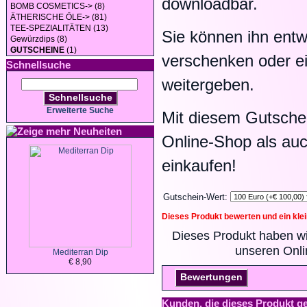
downloadbar.
BOMB COSMETICS-> (8)
ÄTHERISCHE ÖLE-> (81)
TEE-SPEZIALITÄTEN (13)
Sie können ihn ent
Gewürzdips (8)
GUTSCHEINE
(1)
verschenken oder e
Schnellsuche
weitergeben.
Schnellsuche
Erweiterte Suche
Mit diesem Gutsche
Neuheiten
Online-Shop als auc
einkaufen!
Gutschein-Wert:
Dieses Produkt bewerten und ein kle
Dieses Produkt haben wi
unseren Onl
Mediterran Dip
€ 8,90
Bewertungen
Kunden, die dieses Produkt g