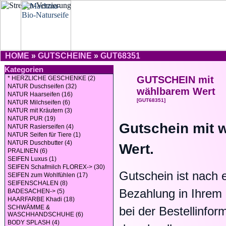
HOME
»
GUTSCHEINE
»
GUT68351
Kategorien
GUTSCHEIN mit
* HERZLICHE GESCHENKE (2)
NATUR Duschseifen (32)
wählbarem Wert
NATUR Haarseifen (16)
[GUT68351]
NATUR Milchseifen (6)
NATUR mit Kräutern (3)
NATUR PUR (19)
Gutschein mit 
NATUR Rasierseifen (4)
NATUR Seifen für Tiere (1)
NATUR Duschbutter (4)
Wert.
PRALINEN (6)
SEIFEN Luxus (1)
SEIFEN Schafmilch FLOREX-> (30)
Gutschein ist nach e
SEIFEN zum Wohlfühlen (17)
SEIFENSCHALEN (8)
Bezahlung in Ihrem
BADESACHEN-> (5)
HAARFARBE Khadi (18)
SCHWÄMME &
bei der Bestellinfor
WASCHHANDSCHUHE (6)
BODY SPLASH (4)