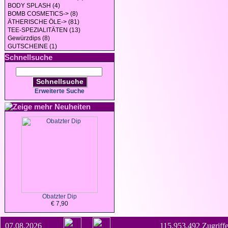
BODY SPLASH (4)
BOMB COSMETICS-> (8)
ÄTHERISCHE ÖLE-> (81)
TEE-SPEZIALITÄTEN (13)
Gewürzdips (8)
GUTSCHEINE (1)
Schnellsuche
Schnellsuche
Erweiterte Suche
Neuheiten
Obatzter Dip
€ 7,90
07.08.2026
115.953.492 Zugriffe