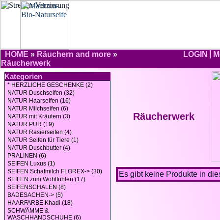
HOME
»
Räuchern and more
»
LOGIN
M
Räucherwerk
Kategorien
* HERZLICHE GESCHENKE (2)
NATUR Duschseifen (32)
NATUR Haarseifen (16)
NATUR Milchseifen (6)
Räucherwerk
NATUR mit Kräutern (3)
NATUR PUR (19)
NATUR Rasierseifen (4)
NATUR Seifen für Tiere (1)
NATUR Duschbutter (4)
PRALINEN (6)
SEIFEN Luxus (1)
SEIFEN Schafmilch FLOREX-> (30)
Es gibt keine Produkte in die
SEIFEN zum Wohlfühlen (17)
SEIFENSCHALEN (8)
BADESACHEN-> (5)
HAARFARBE Khadi (18)
SCHWÄMME &
WASCHHANDSCHUHE (6)