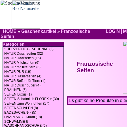
HOME
»
Geschenkartikel
»
Französische
LOGIN
M
Seifen
Kategorien
* HERZLICHE GESCHENKE (2)
NATUR Duschseifen (32)
NATUR Haarseifen (16)
NATUR Milchseifen (6)
Französische
NATUR mit Kräutern (3)
Seifen
NATUR PUR (19)
NATUR Rasierseifen (4)
NATUR Seifen für Tiere (1)
NATUR Duschbutter (4)
PRALINEN (6)
SEIFEN Luxus (1)
SEIFEN Schafmilch FLOREX-> (30)
Es gibt keine Produkte in die
SEIFEN zum Wohlfühlen (17)
SEIFENSCHALEN (8)
BADESACHEN-> (5)
HAARFARBE Khadi (18)
SCHWÄMME &
WASCHHANDSCHUHE (6)