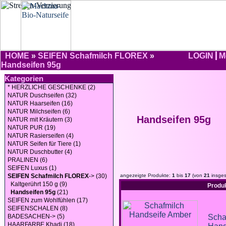
HOME
»
SEIFEN Schafmilch FLOREX
»
LOGIN
M
Handseifen 95g
Kategorien
* HERZLICHE GESCHENKE (2)
NATUR Duschseifen (32)
NATUR Haarseifen (16)
NATUR Milchseifen (6)
Handseifen 95g
NATUR mit Kräutern (3)
NATUR PUR (19)
NATUR Rasierseifen (4)
NATUR Seifen für Tiere (1)
NATUR Duschbutter (4)
PRALINEN (6)
SEIFEN Luxus (1)
SEIFEN Schafmilch FLOREX
-> (30)
angezeigte Produkte:
1
bis
17
(von
21
insges
Kaltgerührt 150 g (9)
Produ
Handseifen 95g
(21)
SEIFEN zum Wohlfühlen (17)
SEIFENSCHALEN (8)
BADESACHEN-> (5)
Scha
HAARFARBE Khadi (18)