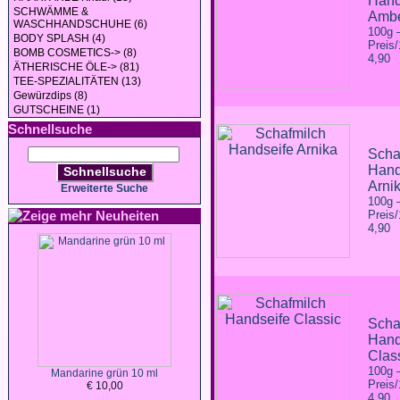
Hand
SCHWÄMME &
Amb
WASCHHANDSCHUHE (6)
100g
BODY SPLASH (4)
Preis
BOMB COSMETICS-> (8)
4,90
ÄTHERISCHE ÖLE-> (81)
TEE-SPEZIALITÄTEN (13)
Gewürzdips (8)
GUTSCHEINE (1)
Schnellsuche
Scha
Hand
Schnellsuche
Arni
Erweiterte Suche
100g
Neuheiten
Preis
4,90
Scha
Hand
Clas
100g
Mandarine grün 10 ml
Preis
€ 10,00
4,90