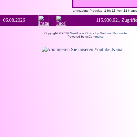
angezeigte Produkte:
1
bis
17
(von
21
insges
06.08.2026
115.930.921 Zugriffe
Copyright © 2026
Smellness Online by Machma Naturseife
Powered by
osCommerce