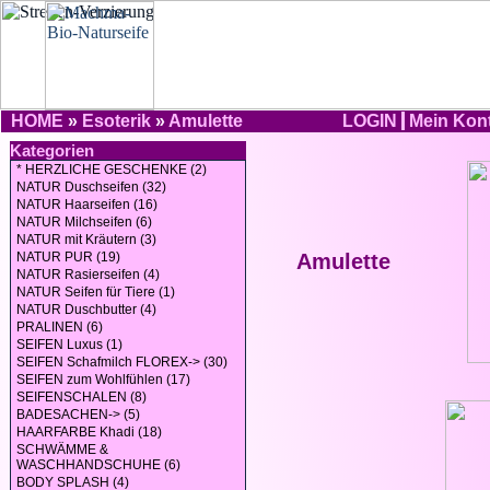
HOME
»
Esoterik
»
Amulette
LOGIN
Mein Kon
Kategorien
* HERZLICHE GESCHENKE (2)
NATUR Duschseifen (32)
NATUR Haarseifen (16)
NATUR Milchseifen (6)
NATUR mit Kräutern (3)
NATUR PUR (19)
Amulette
NATUR Rasierseifen (4)
NATUR Seifen für Tiere (1)
NATUR Duschbutter (4)
PRALINEN (6)
SEIFEN Luxus (1)
SEIFEN Schafmilch FLOREX-> (30)
SEIFEN zum Wohlfühlen (17)
SEIFENSCHALEN (8)
BADESACHEN-> (5)
HAARFARBE Khadi (18)
SCHWÄMME &
WASCHHANDSCHUHE (6)
BODY SPLASH (4)