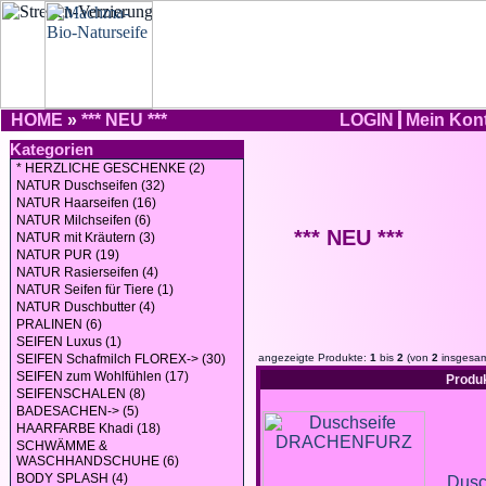
HOME
»
*** NEU ***
LOGIN
Mein Kon
Kategorien
* HERZLICHE GESCHENKE (2)
NATUR Duschseifen (32)
NATUR Haarseifen (16)
NATUR Milchseifen (6)
*** NEU ***
NATUR mit Kräutern (3)
NATUR PUR (19)
NATUR Rasierseifen (4)
NATUR Seifen für Tiere (1)
NATUR Duschbutter (4)
PRALINEN (6)
SEIFEN Luxus (1)
SEIFEN Schafmilch FLOREX-> (30)
angezeigte Produkte:
1
bis
2
(von
2
insgesam
SEIFEN zum Wohlfühlen (17)
Produ
SEIFENSCHALEN (8)
BADESACHEN-> (5)
HAARFARBE Khadi (18)
SCHWÄMME &
WASCHHANDSCHUHE (6)
BODY SPLASH (4)
Dusc