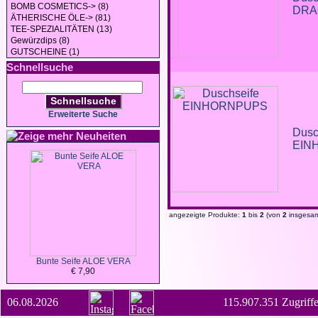
BOMB COSMETICS-> (8)
DRA
ÄTHERISCHE ÖLE-> (81)
TEE-SPEZIALITÄTEN (13)
Gewürzdips (8)
GUTSCHEINE (1)
Schnellsuche
Schnellsuche
Erweiterte Suche
Dusc
Neuheiten
EIN
angezeigte Produkte:
1
bis
2
(von
2
insgesam
Bunte Seife ALOE VERA
€ 7,90
06.08.2026
115.907.351 Zugriffe