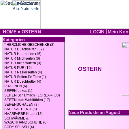
HOME
»
OSTERN
LOGIN
Mein Kon
Kategorien
* HERZLICHE GESCHENKE (2)
NATUR Duschseifen (32)
NATUR Haarseifen (16)
NATUR Milchseifen (6)
NATUR mit Kräutern (3)
NATUR PUR (19)
OSTERN
NATUR Rasierseifen (4)
NATUR Seifen für Tiere (1)
NATUR Duschbutter (4)
PRALINEN (6)
SEIFEN Luxus (1)
SEIFEN Schafmilch FLOREX-> (30)
SEIFEN zum Wohlfühlen (17)
SEIFENSCHALEN (8)
BADESACHEN-> (5)
Neue Produkte im August
HAARFARBE Khadi (18)
SCHWÄMME &
WASCHHANDSCHUHE (6)
BODY SPLASH (4)