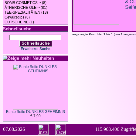
& O
BOMB COSMETICS-> (8)
Seif
ÄTHERISCHE ÖLE-> (81)
TEE-SPEZIALITÄTEN (13)
Gewürzdips (8)
GUTSCHEINE (1)
Schnellsuche
angezeigte Produkte:
1
bis
1
(von
1
insgesam
Schnellsuche
Erweiterte Suche
Neuheiten
Bunte Seife DUNKLES GEHEIMNIS
€ 7,90
07.08.2026
115.968.406 Zugriffe