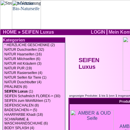
HOME
»
SEIFEN Luxus
LOGIN
Mein Kon
Kategorien
* HERZLICHE GESCHENKE (2)
NATUR Duschseifen (32)
NATUR Haarseifen (16)
NATUR Milchseifen (6)
SEIFEN
NATUR mit Kräutern (3)
Luxus
NATUR PUR (19)
NATUR Rasierseifen (4)
NATUR Seifen für Tiere (1)
NATUR Duschbutter (4)
PRALINEN (6)
SEIFEN Luxus
(1)
SEIFEN Schafmilch FLOREX-> (30)
angezeigte Produkte:
1
bis
1
(von
1
insgesam
SEIFEN zum Wohlfühlen (17)
Produ
SEIFENSCHALEN (8)
BADESACHEN-> (5)
HAARFARBE Khadi (18)
SCHWÄMME &
WASCHHANDSCHUHE (6)
AMB
BODY SPLASH (4)