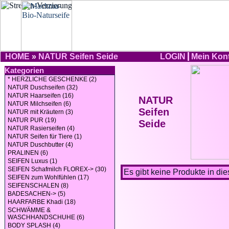
HOME
»
NATUR Seifen Seide
LOGIN
Mein Kon
Kategorien
* HERZLICHE GESCHENKE (2)
NATUR Duschseifen (32)
NATUR Haarseifen (16)
NATUR
NATUR Milchseifen (6)
Seifen
NATUR mit Kräutern (3)
NATUR PUR (19)
Seide
NATUR Rasierseifen (4)
NATUR Seifen für Tiere (1)
NATUR Duschbutter (4)
PRALINEN (6)
SEIFEN Luxus (1)
SEIFEN Schafmilch FLOREX-> (30)
Es gibt keine Produkte in die
SEIFEN zum Wohlfühlen (17)
SEIFENSCHALEN (8)
BADESACHEN-> (5)
HAARFARBE Khadi (18)
SCHWÄMME &
WASCHHANDSCHUHE (6)
BODY SPLASH (4)